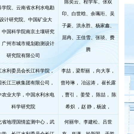
陈奕云、程学军、张双
科学院、云南省水利水电勘
印、白世晗、余珮珩、吴
设计研究院、中国矿业大
子豪、洪永胜、杨家鑫、
、中国科学院南京土壤研究
屈冉、王佳雪、张琰、费
、广州市城市规划勘测设计
腾
研究院有限公司
江水利委员会长江科学院，
李喆，梁犁丽 ，向大享，
国长江三峡集团有限公司，
曾玲琳， 冶运涛， 崔长露
中农业大学，中国水利水电
，曹引， 姜莹， 陈喆， 陈
科学研究院
希炽 ，赵 静，杨波，
北省地理国情监测中心，武
何丽华、李建松、吕世
大学，长江水利委员会长江
充、肖潇、於新国、于胜