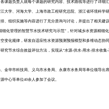
各课题负责人就每个课题的研究内容、技术路线等进行了详细汇
浙江大学、河海大学、上海市政工程研究总院、浙江省环境科学
安排、组织实施等内容进行了充分质询与讨论，并提出了相关建
精细化管理的智慧节水技术研究与示范
”
，针对城乡水资源精细化
时空变化规律，研发自适应性水资源预测预报模型和多维动态协
，研究节水综合效益评估方法，实现从
“
水源
-
供水
-
用水
-
排水收集
-
、金华市科技局、义乌市水务局、永康市水务局等
单位
领导出
资源中心等单位
40
余人参加了会议。